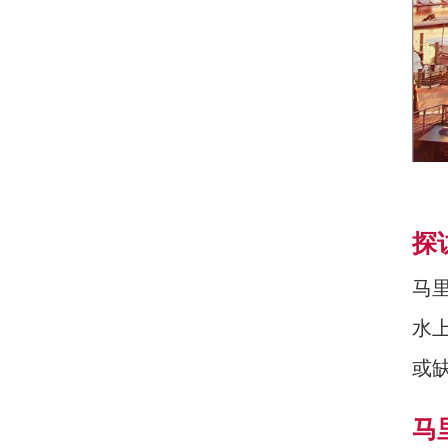
探
马
水
或
马