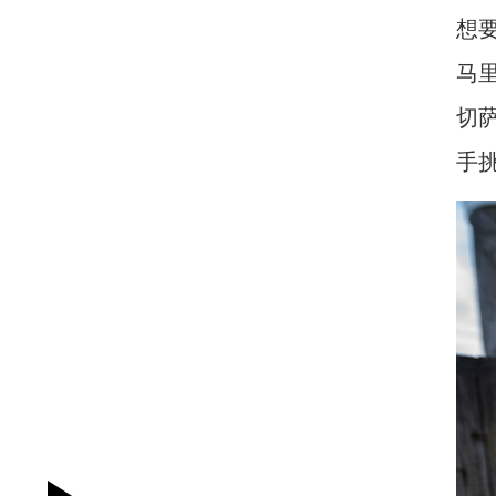
想要
马
切
手挑