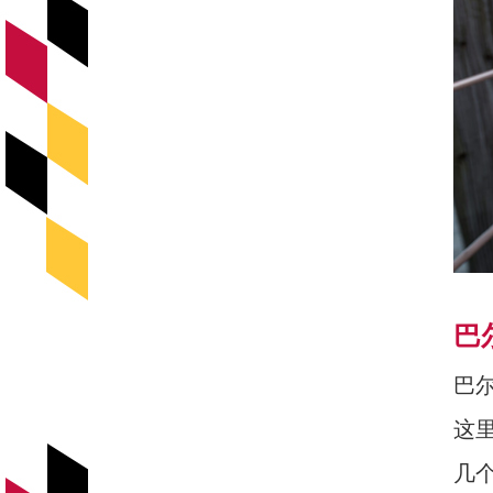
巴
巴
这
几个