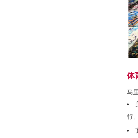
体
马
行