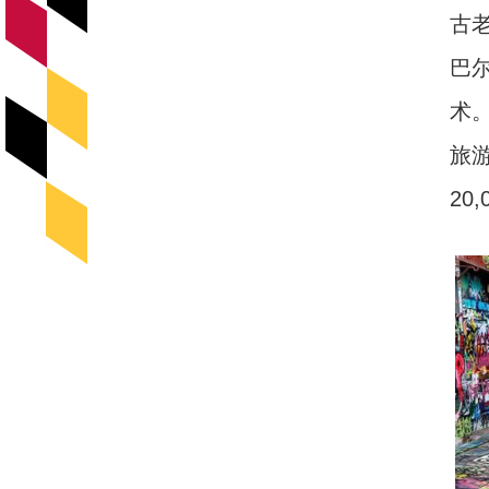
古
巴
术
旅
20