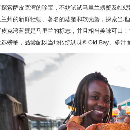
探索萨皮克湾的珍宝，不妨试试马里兰螃蟹及牡蛎路线（Maryl
里兰州的新鲜牡蛎、著名的蒸蟹和软壳蟹，探索当地
萨皮克湾蓝蟹是马里兰的标志，并且相当美味可口！
选螃蟹，品尝配以当地传统调味料Old Bay、多