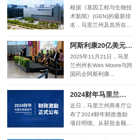
家及美国各地经济发展机
准给药从概念走向规模化
根据《基因工程与生物技
构，促成投资合作。自创
应用，最终为全球患者提
术新闻》(GEN)的最新排
办以来，该峰会吸引了来
供更安全、更有效、更便
名，马里兰州及其所在的
自100多个国家和全美50
捷的治疗方案。
首都大区 (Capital
多个州的数千名代表，促
Region) 再次稳居全美生
阿斯利康20亿美元加码马里兰州，扩大美国本土制造版图
成新投资项目超2500亿
物医药集群前三强。近期
美元，创造就业岗位超
2025年11月21日，马里
四家国际生命科学领军企
12.5万个。2026年峰会
兰州州长Wes Moore与跨
业相继宣布在马里兰州进
将于5月3日至6日在马里
国药企阿斯利康
行重大投资，以下是近期
兰州国家港口盖洛德会议
(AstraZeneca)共同宣
重要发展动态:
中心举行，欢迎参与拓展
布，阿斯利康计划投资20
2024财年马里兰州商务厅财政激励明细现已公布
在美商业机遇。
亿美元扩大其在马里兰州
近日，马里兰州商务厅公
的生产布局。这是本州近
布了2024财年财政激励
十年来规模最大的私营资
项目明细。从获批金额上
本投资项目。
来说，FY2024，马里兰