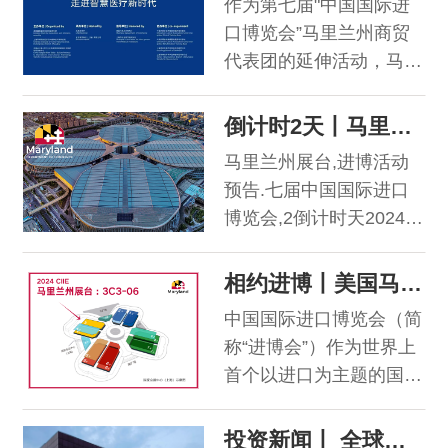
作为第七届"中国国际进
里兰州联合展台，展示各
口博览会”马里兰州商贸
自在科技、医疗等创新领
代表团的延伸活动，马里
域的最新成果，加强贸易
兰·上海未来国际医疗研
联系，强化地区合作。
讨会由美国马里兰州商务
倒计时2天丨马里兰州与您相约2024进博会
厅倡议，霍普金斯创新创
马里兰州展台,进博活动
业俱乐部主办，乐美好
预告.七届中国国际进口
医、玄合医疗及合作单位
博览会,2倒计时天2024年
承办。
11月5日-10日马里兰州商
务厅携手7家马里兰州优
相约进博丨美国马里兰州展台参展企业介绍
质企业于技术装备展区
中国国际进口博览会（简
3C3-06展位。
称“进博会”）作为世界上
首个以进口为主题的国家
级展会，吸引了全球各地
的企业、政府机构及专业
投资新闻丨 全球知名建筑材料制造商Kingspan集团将在马里兰州设立新的制造基地