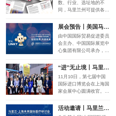
创造约2680个全职工作
数、行业、选址地的不
家Esther Yoo、扬琴演奏
岗位，推动经济发展。
同，马里兰州可提供各类
家田超等多位艺术家，与
州政府及地方（郡、市）
观众共庆蛇年新春。让我
层面的投资激励政策，包
展会预告丨美国马里兰州与您相约2024链博会
们在音乐与艺术中感受中
括税收抵免、风险资本投
国春节的浓厚氛围，畅享
由中国国际贸易促进委员
资、直接贷款、赠款和贷
中西文化交融的艺术盛
会主办、中国国际展览中
款担保、劳动力培训等。
宴！
心集团有限公司承办，全
球首个以供应链为主题的
国家级展会—中国国际供
“进”无止境丨马里兰州商贸代表团第七届进博之行顺利收官！
应链促进博览会（简
11月10日，第七届中国
称“链博会”），将于11月
国际进口博览会在上海国
26日至11月30日在北京
家会展中心圆满收官。在
中国国际展览中心（顺义
这为期五天的盛会中，马
馆）举行。
里兰州商务厅与加州湾区
活动邀请丨马里兰·上海未来国际医疗研讨会——走进智慧医疗新时代
委员会携手设立加州-马