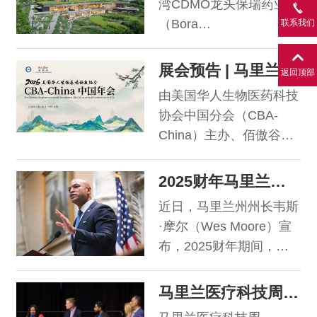
湾CDMO龙头保瑞药业
（Bora
联系我们
Pharmaceuticals）宣布
以1.225亿美元收购
展会预告 | 马里兰州邀您共赴2026 CBA-China中国年会
返回顶部
MacroGenics, Inc.的
由美国华人生物医药科技
GMP生产业务（包括其
协会中国分会（CBA-
CDMO业务），并额外设
China）主办、佰傲谷
有最高500万美元的或有
BioValley承办的2026
对价。此项交易包括位于
CBA-China中国年会，将
2025财年马里兰州商务厅报告：各项激励计划已支持全州2.4万个就业岗位
马里兰州Rockville的一处
于2026年5月8-10日在无
原液生产基地，以及位于
近日，马里兰州州长韦斯
锡国际会议中心盛大启
马里兰州Fredrick的一个
·摩尔（Wes Moore）宣
幕。大会以“破局共生，
配套仓储中心。收购完成
布，2025财年期间，马
创健未来——应对全球变
后，保瑞将与
里兰州商务厅财政及税收
局，共筑药物创新与可及
MacroGenics签署一份长
激励计划共支持了24,000
马里兰医疗科技周 | DMV医疗行业盛事，汇集九大活动
性的新生态”为主题，汇
期
个直接、间接及诱导性就
聚260+海内外权威嘉