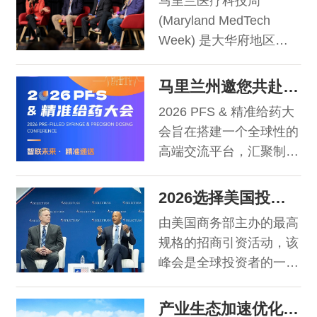
马里兰医疗科技周
业(induced jobs)岗位。
宾、4000+产业精英，精
(Maryland MedTech
这一数据涵盖了该财年在
心打造13大平行论坛，覆
Week) 是大华府地区
马里兰州境内新创造和保
盖早期研发、临床转化、
(DMV)一年一度的行业盛
留的13,000个直接就业岗
全球注册、CGT、
事。通过为期一周的系列
马里兰州邀您共赴2026 PFS & 精准给药大会
位。在过去的一年里，全
ADC、AI制药、
活动，集中展示该区域医
州共有830多家企业受益
2026 PFS & 精准给药大
疗技术的硬核实力。从融
于商务厅激励计划，在各
会旨在搭建一个全球性的
资机会、行业社交到前沿
类项目中投资总计将近
高端交流平台，汇聚制药
技术预览，无论您是何种
4.34亿美元。
企业、生物技术公司、医
背景，只要对医疗技术及
疗器械供应商、临床医
2026选择美国投资峰会及马里兰州专场活动
其未来影响感兴趣，这里
生、科研学者及监管机构
都有属于您的机遇。
由美国商务部主办的最高
的核心领袖。本届大会将
规格的招商引资活动，该
聚焦于最前沿的技术突
峰会是全球投资者的一站
破、材料科学、临床应用
式对接平台，旨在连接全
及商业化策略，共同探讨
球投资者、企业、行业专
产业生态加速优化，跨国领军企业竞相入驻马里兰州
如何通过技术创新推动精