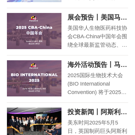
定与创新，设置先进制造
动在上海、深圳、北京三
链、智能汽车链、绿色农
地成功举办。来自美国马
展会预告丨美国马里兰州邀您共赴2025 CBA-China中国年会
业链、清洁能源链、数字
里兰州蒙哥马利郡13所学
科技链、健康生活链六大
美国华人生物医药科技协
校的44名师生，以匹克球
核心链条及供应链服务展
会CBA-China中国年会围
运动为纽带开展文化交
区。 作为美国的创新门
绕全球最新监管动态、新
流，谱写中美青少年友谊
户，马里兰州商务厅继去
技术/AI革新及成果转
新篇章。
年首次参与链博后，今年
化、先进治疗技术、药物
海外活动预告丨马里兰州与您相约BIO 2025
将继续与链博同行，开展
创新开发、全球药物开发
2025国际生物技术大会
第二次联合参展。马里兰
策略、新兴市场出海布局
(BIO International
等前沿热门话题，共同探
Convention) 将于2025年
索前沿技术创新与全球医
6月16日-19日在美国波士
药合作新机遇。
顿举行。BIO是全球规模
投资新闻丨阿斯利康在马里兰州建成3亿美元的细胞治疗生产基地
2025CBA-China中国年
最大、涵盖领域最广的生
会即将在苏州国际博览中
美东时间2025年5月5
物技术行业盛会，汇聚来
心拉开帷幕。届时，美国
日，英国制药巨头阿斯利
自世界各地的2万名行业