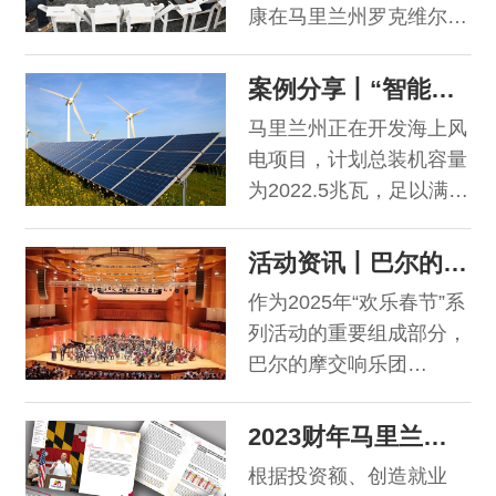
马里兰州将于F馆F21展
康在马里兰州罗克维尔市
领袖，全面展现生物技术
位设立展台，期待您的莅
(Rockville)新建成的细胞
全产业链生态。 马里兰
临。
治疗生产基地举办正式开
案例分享丨“智能、绿色、增长”的能源未来 马里兰州在行动
州商务厅将率团参加BIO
业仪式。马里兰州副州长
大会（展位号#753），
马里兰州正在开发海上风
Aruna K. Miller女士与马
并于6月17日晚上举办交
电项目，计划总装机容量
里兰州商务厅厅长Harry
流招待会。诚邀莅临展台
为2022.5兆瓦，足以满足
Coker Jr.先生共同出席并
及招待会，与马里兰州企
71.8万户家庭的用电需
致辞。
业及政府代表洽谈合
求。该项目至多可包
活动资讯丨巴尔的摩交响乐团邀您共庆新春
含:114台风力发电机、4
作为2025年“欢乐春节”系
个海上变电站平台、1座
列活动的重要组成部分，
气象塔以及4条海上输电
巴尔的摩交响乐团
电缆走廊。 这些项目不
（Baltimore Symphony
仅将提供更环保的能源来
Orchestra）将携手指挥
2023财年马里兰州商务厅财政激励明细现已公布
源，还预计在未来的7年
家Naomi Woo、著名喜
时间里，每年为马里兰州
根据投资额、创造就业
剧演员大山、小提琴演奏