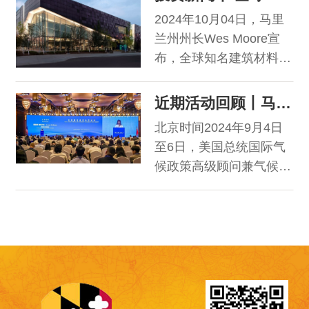
人士齐聚一堂，共襄盛
2024年10月04日，马里
举。2024年11月，马里
兰州州长Wes Moore宣
兰州商务厅将率领商贸代
布，全球知名建筑材料制
表团访问上海，并在进博
造商Kingspan集团旗下
会设立展台。
的Kingspan Roofing +
近期活动回顾丨马里兰州-中国各界密切交流来往频繁
Waterproofing将在马里
北京时间2024年9月4日
兰州Allegany郡设立新的
至6日，美国总统国际气
制造基地。Kingspan将
候政策高级顾问兼气候特
对位于Cumberland市的
使约翰·波德斯塔（John
一座348,000平方英尺
Podesta）访问中国，并
（约合32,330平方米）的
在京出席“美中21世纪20
工厂进行改建，该项目将
年代强化气候行动工作
于今年12月正式启动，预
组”会议。作为特使的随
计在未来五年内为当地提
访成员，马里兰州环境厅
供95个全
厅长塞丽娜·麦克尔文