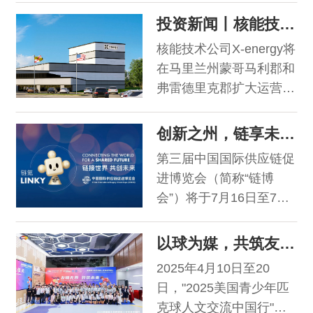
10万张处方，将辐射美国
（BioHealth Capital
投资新闻丨核能技术公司X-energy宣布马里兰州重大扩建计划，打造总部与测试中心
东北部16个州及华盛顿特
Region，包含马里兰
区，为700余家沃尔玛药
核能技术公司X-energy将
州、弗吉尼亚州和华盛顿
店提供支持。
在马里兰州蒙哥马利郡和
特区）连续第三年被评选
弗雷德里克郡扩大运营规
为全美第三大生物制药产
模，将总部整合迁至盖瑟
业集群。
斯堡市一处占地面积12.5
创新之州，链享未来丨美国马里兰州与您相约2025链博会
万平方英尺的设施。X-
第三届中国国际供应链促
energy将在此新址保留现
进博览会（简称“链博
有的260名全职员工，并
会”）将于7月16日至7月
计划在未来六年内创造至
20日在北京中国国际展览
少525个新工作岗位。
中心（顺义馆）盛大举
以球为媒，共筑友谊丨习近平向马里兰州青少年匹克球访华团师生回复口信
行。本届展会以“链接世
2025年4月10日至20
界、共创未来”为主题，
日，"2025美国青少年匹
聚焦全球产业链供应链稳
克球人文交流中国行"活