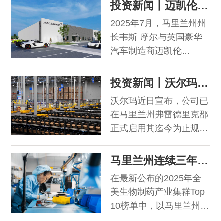
州商务厅共发放近1.51亿
投资新闻丨迈凯伦投资1050万美元在巴尔的摩港建立全美首个车辆整备中心
美元财政激励，相较于
2025年7月，马里兰州州
FY2023的1.27亿美元，
长韦斯·摩尔与英国豪华
总金额上升了19%；从获
汽车制造商迈凯伦
批企业数量上来说，
McLaren宣布，迈凯伦将
FY2024，马里兰州商务
投资1050万美元，在巴
投资新闻丨沃尔玛最大药品集中调配基地现已落地马里兰州
厅共批准了671笔财政激
尔的摩港Tradepoint
励，激励项目主要围绕生
沃尔玛近日宣布，公司已
Atlantic园区建造全美首
物医药、先进制造业、创
在马里兰州弗雷德里克郡
个车辆整备中心
新研发、就业促进等方
正式启用其迄今为止规模
（Vehicle Processing
向。
最大的集中式药品调配基
Center, VPC）。该中心
地（Centralized
马里兰州连续三年当选全美第三大生物制药产业集群
总面积将达5万平方英
Pharmacy Fill
尺，并计划于2026年年
在最新公布的2025年全
Facility）。 这座占地面
底前正式投入运营。
美生物制药产业集群Top
积超10.2万平方英尺的现
10榜单中，以马里兰州为
代化设施每日可处理至多
核心的生物健康首都地区